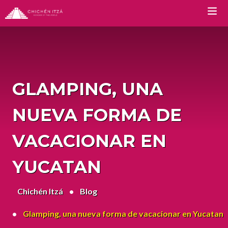
TOURS
Chichen Itza Tour Classic
GLAMPING, UNA
Chichen Itza Tour Plus
NUEVA FORMA DE
Chichen Itza Tour Deluxe
VACACIONAR EN
Chichen Itza Tour Diamante
YUCATAN
Private Chichen Itza Tour
Chichén Itzá
Luxury Chichen Itza Tour
Blog
Premium Chichen Itza Tour
Glamping, una nueva forma de vacacionar en Yucatan