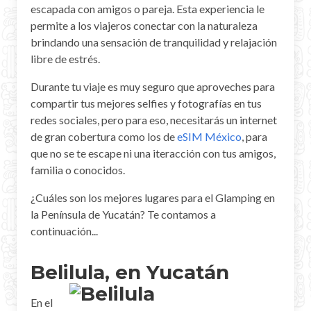
escapada con amigos o pareja. Esta experiencia le
Mayan Predictions
permite a los viajeros conectar con la naturaleza
brindando una sensación de tranquilidad y relajación
SHOP
libre de estrés.
Durante tu viaje es muy seguro que aproveches para
BLOG
compartir tus mejores selfies y fotografías en tus
redes sociales, pero para eso, necesitarás un internet
ENGLISH
de gran cobertura como los de
eSIM México
, para
que no se te escape ni una iteracción con tus amigos,
familia o conocidos.
¿Cuáles son los mejores lugares para el Glamping en
la Península de Yucatán? Te contamos a
continuación...
Belilula, en Yucatán
En el