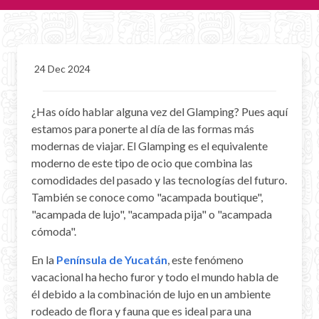
CHICHEN ITZA INFO
Chichen Itza Tickets
24 Dec 2024
Chichen Itza Maps
¿Has oído hablar alguna vez del Glamping? Pues aquí
Chichen Itza Ruins
estamos para ponerte al día de las formas más
Chichen Itza History
modernas de viajar. El Glamping es el equivalente
moderno de este tipo de ocio que combina las
Chichen Itza Hotel
comodidades del pasado y las tecnologías del futuro.
También se conoce como "acampada boutique",
Location
"acampada de lujo", "acampada pija" o "acampada
cómoda".
Equinox
En la
Península de Yucatán
, este fenómeno
Night Show
vacacional ha hecho furor y todo el mundo habla de
él debido a la combinación de lujo en un ambiente
Mayan Calendar
rodeado de flora y fauna que es ideal para una