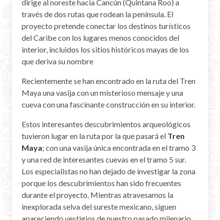
dirige al noreste hacia Cancún (Quintana Roo) a
Mayan Predictions
través de dos rutas que rodean la península. El
proyecto pretende conectar los destinos turísticos
SHOP
del Caribe con los lugares menos conocidos del
interior, incluidos los sitios históricos mayas de los
que deriva su nombre
BLOG
Recientemente se han encontrado en la ruta del Tren
ENGLISH
Maya una vasija con un misterioso mensaje y una
cueva con una fascinante construcción en su interior.
Estos interesantes descubrimientos arqueológicos
tuvieron lugar en la ruta por la que pasará el
Tren
Maya
; con una vasija única encontrada en el tramo 3
y una red de interesantes cuevas en el tramo 5 sur.
Los especialistas no han dejado de investigar la zona
porque los descubrimientos han sido frecuentes
durante el proyecto. Mientras atravesamos la
inexplorada selva del sureste mexicano, siguen
apareciendo vestigios de nuestro pasado milenario