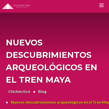
TOURS
Chichen Itza Tour Classic
NUEVOS
Chichen Itza Tour Plus
DESCUBRIMIENTOS
Chichen Itza Tour Deluxe
ARQUEOLÓGICOS EN
Chichen Itza Tour Diamante
EL TREN MAYA
Private Chichen Itza Tour
Chichén Itzá
Luxury Chichen Itza Tour
Blog
Premium Chichen Itza Tour
Nuevos descubrimientos arqueológicos en el Tren Ma