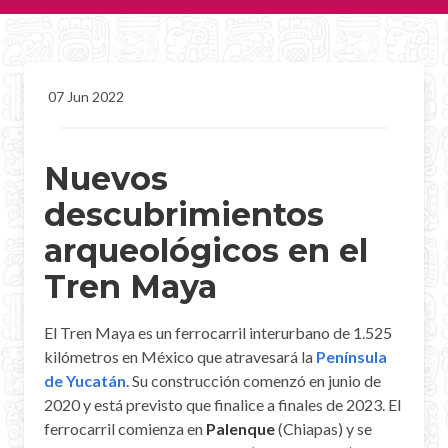
CHICHEN ITZA INFO
Chichen Itza Tickets
07 Jun 2022
Chichen Itza Maps
Chichen Itza Ruins
Nuevos
Chichen Itza History
descubrimientos
arqueológicos en el
Chichen Itza Hotel
Tren Maya
Location
Equinox
El Tren Maya es un ferrocarril interurbano de 1.525
kilómetros en México que atravesará la
Península
Night Show
de Yucatán
. Su construcción comenzó en junio de
2020 y está previsto que finalice a finales de 2023. El
Mayan Calendar
ferrocarril comienza en
Palenque
(Chiapas) y se