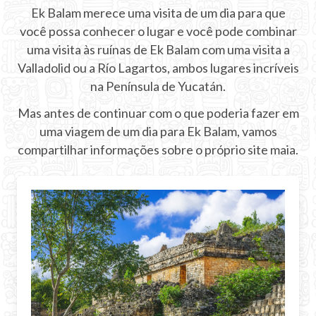
Ek Balam merece uma visita de um dia para que
INFORMAÇÃO
você possa conhecer o lugar e você pode combinar
uma visita às ruínas de Ek Balam com uma visita a
Bilhetes
Valladolid ou a Río Lagartos, ambos lugares incríveis
Mapas de Chichen Itza
na Península de Yucatán.
Mas antes de continuar com o que poderia fazer em
Ruínas Maias
uma viagem de um dia para Ek Balam, vamos
História de Chichén Itzá
compartilhar informações sobre o próprio site maia.
Localização
Equinócio
Show Noturno
Calendário Maia
Predições Maias