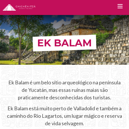
TOURS
EK BALAM
Tour Chichen Itza
Chichen Itza Tour Plus
Tour Deluxe Chichen Itza
Ek Balam é um belo sítio arqueológico na península
Tour Diamante Chichen Itza
de Yucatán, mas essas ruínas maias são
Tour Privado a Chichen Itza
praticamente desconhecidas dos turistas.
Ek Balam está muito perto de Valladolid e também a
Tour de luxo em Chichen Itza
caminho do Río Lagartos, um lugar mágico e reserva
Chichen Itza Premium
de vida selvagem.