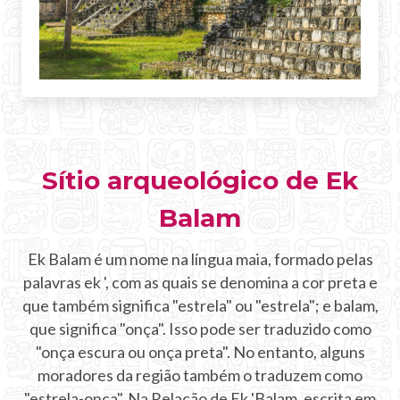
BLOG
CONTATO
PORTUGUES
Sítio arqueológico de Ek
Balam
Ek Balam é um nome na língua maia, formado pelas
palavras ek ', com as quais se denomina a cor preta e
que também significa "estrela" ou "estrela"; e balam,
que significa "onça". Isso pode ser traduzido como
"onça escura ou onça preta". No entanto, alguns
moradores da região também o traduzem como
"estrela-onça". Na Relação de Ek 'Balam, escrita em