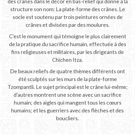
des crânes dans le décor en bas-relief qui donne à la
INFO CHICHEN ITZA
structure son nom: La plate-forme des crânes. Le
socle est soutenu par trois peintures ornées de
Billets
crânes et divisées par des moulures.
Cartes de Chichen Itza
C'est le monument qui témoigne le plus clairement
de la pratique du sacrifice humain, effectuée à des
Ruines de Chichen Itza
fins religieuses et militaires, par les dirigeants de
Chichen Itza.
Histoire Chichen Itza
De beaux reliefs de quatre thèmes différents ont
Emplacement
été sculptés sur les murs de la plate-forme
Tzompantli. Le sujet principal est le crâne lui-même;
Equinoxe
d'autres montrent une scène avec un sacrifice
Spectacle de nuit
humain; des aigles qui mangent tous les cœurs
humains; et les guerriers avec des flèches et des
Calendrier Maya
boucliers.
Prédictions Mayas