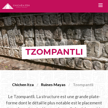
TOURS
Chichen Itza Tour Classic
TZOMPANTLI
Chichen Itza Tour Plus
Chichen Itza Deluxe Tour
Chichen Itza Diamante Tour
Tour Privee Chichen Itza
Chichen Itza
Ruines Mayas
Tzompantli
Deluxe Tour Chichen Itza
Le Tzompantli. La structure est une grande plate-
Chichen Itza Premium Tour
forme dont le détail le plus notable est le placement