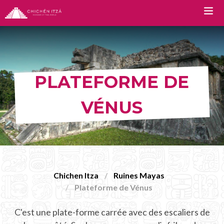
TOURS
PLATEFORME DE
Chichen Itza Tour Classic
VÉNUS
Chichen Itza Tour Plus
Chichen Itza Deluxe Tour
Chichen Itza Diamante Tour
Tour Privee Chichen Itza
Chichen Itza
Ruines Mayas
Plateforme de Vénus
Deluxe Tour Chichen Itza
Chichen Itza Premium Tour
C'est une plate-forme carrée avec des escaliers de