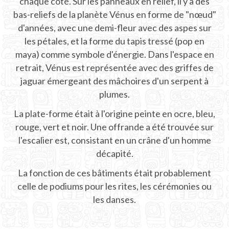
chaque côté. Sur les panneaux en relief, il y a des
INFO CHICHEN ITZA
bas-reliefs de la planète Vénus en forme de "nœud"
d'années, avec une demi-fleur avec des aspes sur
Billets
les pétales, et la forme du tapis tressé (pop en
maya) comme symbole d'énergie. Dans l'espace en
Cartes de Chichen Itza
retrait, Vénus est représentée avec des griffes de
jaguar émergeant des mâchoires d'un serpent à
Ruines de Chichen Itza
plumes.
Histoire Chichen Itza
La plate-forme était à l'origine peinte en ocre, bleu,
rouge, vert et noir. Une offrande a été trouvée sur
Emplacement
l'escalier est, consistant en un crâne d'un homme
Equinoxe
décapité.
Spectacle de nuit
La fonction de ces bâtiments était probablement
celle de podiums pour les rites, les cérémonies ou
Calendrier Maya
les danses.
Prédictions Mayas