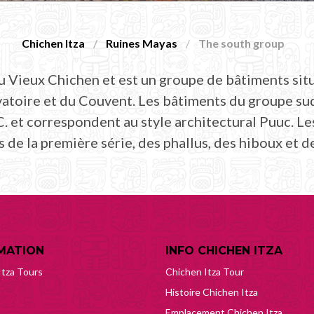
Chichen Itza
Ruines Mayas
The south group
u Vieux Chichen et est un groupe de bâtiments situé
toire et du Couvent. Les bâtiments du groupe sud 
C. et correspondent au style architectural Puuc. Le
 de la première série, des phallus, des hiboux et de
MATION
INFO CHICHEN ITZA
Itza Tours
Chichen Itza Tour
Histoire Chichen Itza
Emplacement Chichen Itza