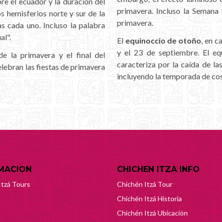
bre el ecuador y la duración del
primavera. Incluso la Semana 
os hemisferios norte y sur de la
primavera.
as cada uno. Incluso la palabra
al".
El
equinoccio de otoño
, en c
y el 23 de septiembre. El e
e la primavera y el final del
caracteriza por la caída de la
lebran las fiestas de primavera
incluyendo la temporada de cos
MACION
CHICHEN ITZA INFO
Itzá Tours
Chichén Itzá Tour
Chichén Itzá Historia
Chichén Itzá Ubicación