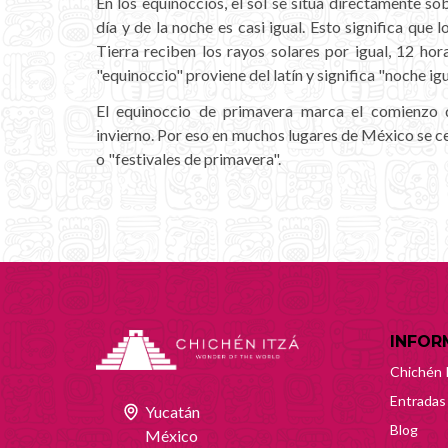
En los equinoccios, el sol se sitúa directamente so
día y de la noche es casi igual. Esto significa que l
Tierra reciben los rayos solares por igual, 12 hor
"equinoccio" proviene del latín y significa "noche igu
El equinoccio de primavera marca el comienzo d
invierno. Por eso en muchos lugares de México se ce
o "festivales de primavera".
INFOR
Chichén 
Entradas
Yucatán
Blog
México