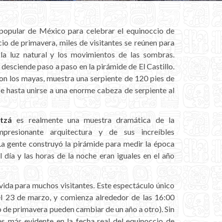
popular de México para celebrar el equinoccio de
io de primavera, miles de visitantes se reúnen para
la luz natural y los movimientos de las sombras.
desciende paso a paso en la pirámide de El Castillo.
on los mayas, muestra una serpiente de 120 pies de
e hasta unirse a una enorme cabeza de serpiente al
tzá
es realmente una muestra dramática de la
presionante arquitectura y de sus increíbles
a gente construyó la pirámide para medir la época
l día y las horas de la noche eran iguales en el año
 vida para muchos visitantes. Este espectáculo único
 el 23 de marzo, y comienza alrededor de las 16:00
o de primavera pueden cambiar de un año a otro). Sin
s más evidente en la fecha real del equinoccio de