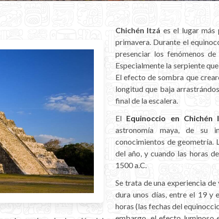
Chichén Itzá
es el lugar más 
primavera. Durante el equinocc
presenciar los fenómenos de 
Especialmente la serpiente que 
El efecto de sombra que crear
longitud que baja arrastrándos
final de la escalera.
El
Equinoccio en Chichén I
astronomía maya, de su im
conocimientos de geometría. L
del año, y cuando las horas de
1500 a.C.
Se trata de una experiencia de
dura unos días, entre el 19 y
horas (las fechas del equinocci
embargo, el efecto luminoso e