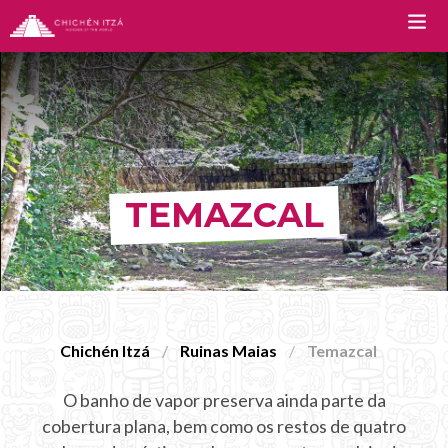
TOURS
Tour Chichen Itza
TEMAZCAL
Chichen Itza Tour Plus
Tour Deluxe Chichen Itza
Tour Diamante Chichen Itza
Tour Privado a Chichen Itza
Chichén Itzá
Ruinas Maias
Temazcal
Tour de luxo em Chichen Itza
O banho de vapor preserva ainda parte da
Chichen Itza Premium
cobertura plana, bem como os restos de quatro