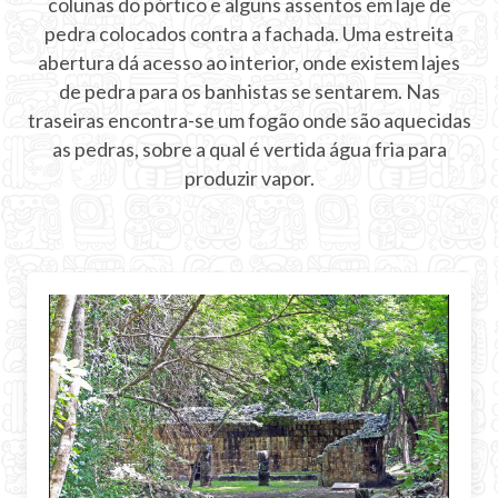
colunas do pórtico e alguns assentos em laje de
INFORMAÇÃO
pedra colocados contra a fachada. Uma estreita
abertura dá acesso ao interior, onde existem lajes
Bilhetes
de pedra para os banhistas se sentarem. Nas
traseiras encontra-se um fogão onde são aquecidas
Mapas de Chichen Itza
as pedras, sobre a qual é vertida água fria para
produzir vapor.
Ruínas Maias
História de Chichén Itzá
Localização
Equinócio
Show Noturno
Calendário Maia
Predições Maias