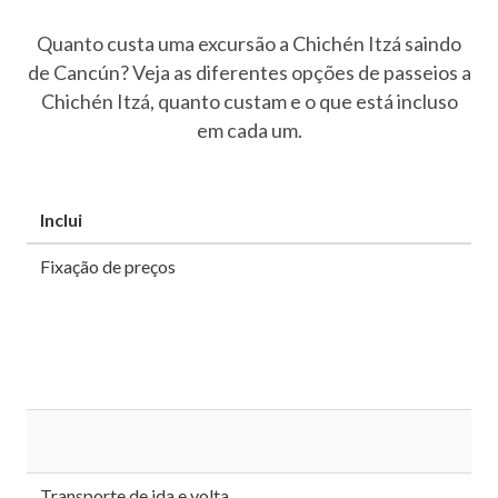
INFORMAÇÃO
Quanto custa uma excursão a Chichén Itzá saindo
de Cancún? Veja as diferentes opções de passeios a
Bilhetes
Chichén Itzá, quanto custam e o que está incluso
em cada um.
Mapas de Chichen Itza
Ruínas Maias
Inclui
História de Chichén Itzá
Fixação de preços
Localização
Equinócio
Show Noturno
Calendário Maia
Predições Maias
Transporte de ida e volta